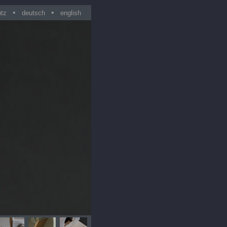
•
•
utz
deutsch
english