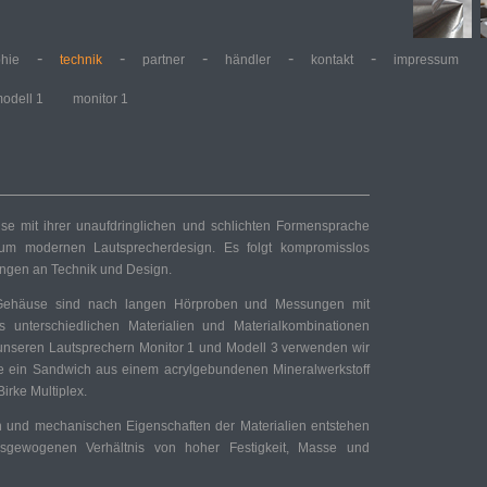
-
-
-
-
-
phie
technik
partner
händler
kontakt
impressum
odell 1
monitor 1
e mit ihrer unaufdringlichen und schlichten Formensprache
um modernen Lautsprecherdesign. Es folgt kompromisslos
ngen an Technik und Design.
e Gehäuse sind nach langen Hörproben und Messungen mit
unterschiedlichen Materialien und Materialkombinationen
unseren Lautsprechern Monitor 1 und Modell 3 verwenden wir
 ein Sandwich aus einem acrylgebundenen Mineralwerkstoff
rke Multiplex.
n und mechanischen Eigenschaften der Materialien entstehen
gewogenen Verhältnis von hoher Festigkeit, Masse und