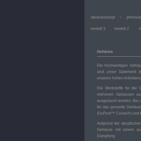
-
stereokonzept
philoso
modell 3
modell 2
m
Gehäuse
Die hochwertigen Gehäus
sind unser Statement z
unseren hohen Anforderu
Die Werkstoffe für di
mehreren Gehäusen aus 
ausgesucht worden. Bei 
für das gesamte Gehäuse
(DuPont™ Corian®) und Bi
Aufgrund der akustische
Gehäuse mit einem aus
Dämpfung.