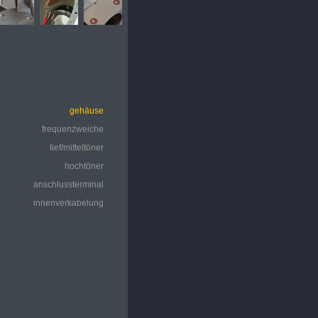
gehäuse
frequenzweiche
tief/mitteltöner
hochtöner
anschlussterminal
innenverkabelung