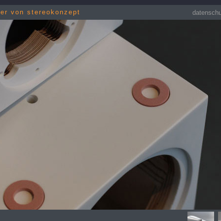
her von stereokonzept
datensch