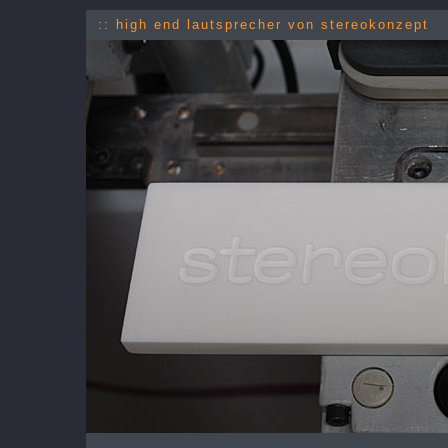
:: high end lautsprecher von stereokonzept