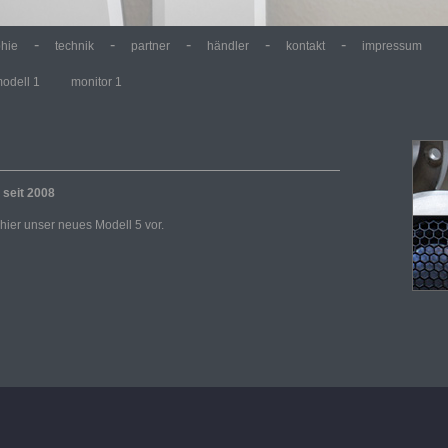
-
-
-
-
-
phie
technik
partner
händler
kontakt
impressum
odell 1
monitor 1
 seit 2008
 hier unser neues Modell 5 vor.