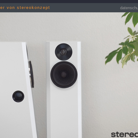
her von stereokonzept
datensch