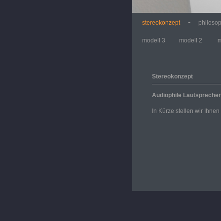
-
stereokonzept
philoso
modell 3
modell 2
m
Stereokonzept
Audiophile Lautsprecher
In Kürze stellen wir Ihnen