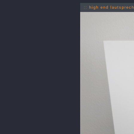
:: high end lautsprec