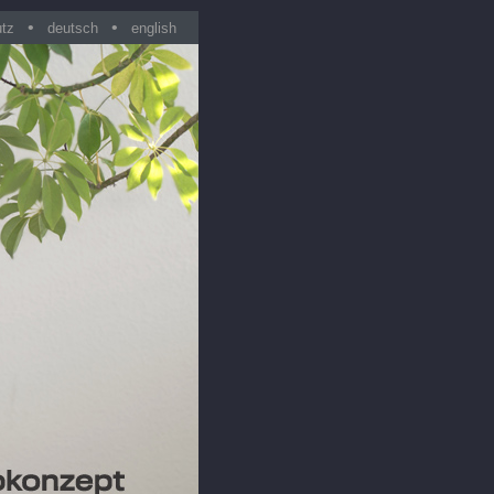
•
•
utz
deutsch
english